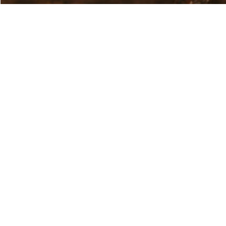
Öffnungszeiten
Montags immer geschlossen
März-Juli:
Dienstag-Freitag von 9-12:30 & 14-18 Uhr
Samstag 9-14 Uhr
August-Februar:
Dienstag-Freitag von 9-12:30 & 14-18 Uhr
Samstag 9-13 Uhr
Route planen
Rechtliches
AGB
Impressum
Datenschutz
Privatsphäre